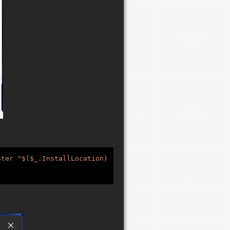
Ster "$($_.InstallLocation)