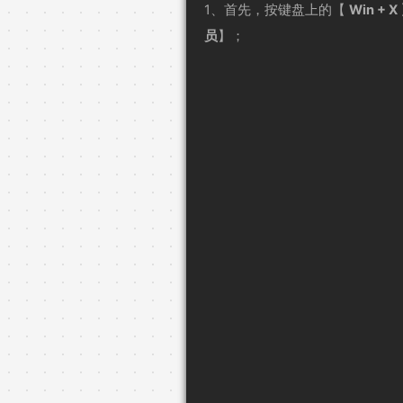
1、首先，按键盘上的【
Win + X
员
】；