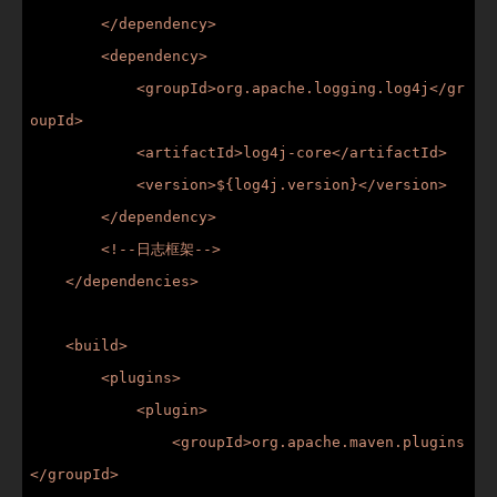
        </dependency>

        <dependency>

            <groupId>org.apache.logging.log4j</gr
oupId>

            <artifactId>log4j-core</artifactId>

            <version>${log4j.version}</version>

        </dependency>

        <!--日志框架-->

    </dependencies>

    <build>

        <plugins>

            <plugin>

                <groupId>org.apache.maven.plugins
</groupId>
