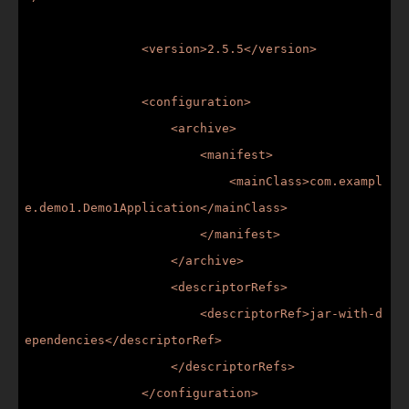
                <version>2.5.5</version>

                <configuration>

                    <archive>

                        <manifest>

                            <mainClass>com.exampl
e.demo1.Demo1Application</mainClass>

                        </manifest>

                    </archive>

                    <descriptorRefs>

                        <descriptorRef>jar-with-d
ependencies</descriptorRef>

                    </descriptorRefs>

                </configuration>
