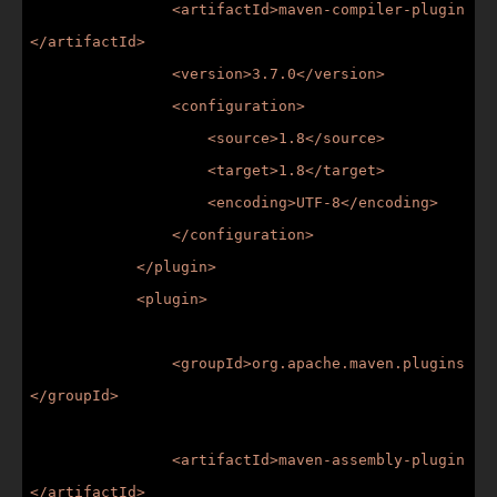
                <artifactId>maven-compiler-plugin
</artifactId>

                <version>3.7.0</version>

                <configuration>

                    <source>1.8</source>

                    <target>1.8</target>

                    <encoding>UTF-8</encoding>

                </configuration>

            </plugin>

            <plugin>

                <groupId>org.apache.maven.plugins
</groupId>

                <artifactId>maven-assembly-plugin
</artifactId>
