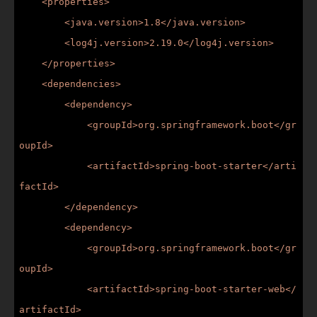
    <properties>

        <java.version>1.8</java.version>

        <log4j.version>2.19.0</log4j.version>

    </properties>

    <dependencies>

        <dependency>

            <groupId>org.springframework.boot</gr
oupId>

            <artifactId>spring-boot-starter</arti
factId>

        </dependency>

        <dependency>

            <groupId>org.springframework.boot</gr
oupId>

            <artifactId>spring-boot-starter-web</
artifactId>
