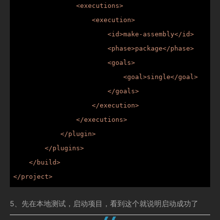
                <executions>

                    <execution>

                        <id>make-assembly</id>

                        <phase>package</phase>

                        <goals>

                            <goal>single</goal>

                        </goals>

                    </execution>

                </executions>

            </plugin>

        </plugins>

    </build>

</project>
5、先在本地测试，启动项目，看到这个就说明启动成功了