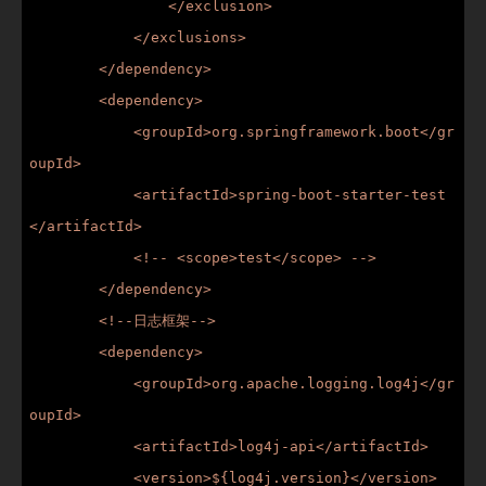
                </exclusion>

            </exclusions>

        </dependency>

        <dependency>

            <groupId>org.springframework.boot</gr
oupId>

            <artifactId>spring-boot-starter-test
</artifactId>

            <!-- <scope>test</scope> -->

        </dependency>

        <!--日志框架-->

        <dependency>

            <groupId>org.apache.logging.log4j</gr
oupId>

            <artifactId>log4j-api</artifactId>

            <version>${log4j.version}</version>
