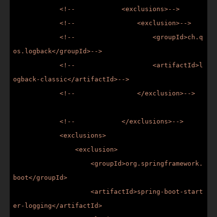
            <!--            <exclusions>-->

            <!--                <exclusion>-->

            <!--                    <groupId>ch.q
os.logback</groupId>-->

            <!--                    <artifactId>l
ogback-classic</artifactId>-->

            <!--                </exclusion>-->

            <!--            </exclusions>-->

            <exclusions>

                <exclusion>

                    <groupId>org.springframework.
boot</groupId>

                    <artifactId>spring-boot-start
er-logging</artifactId>
