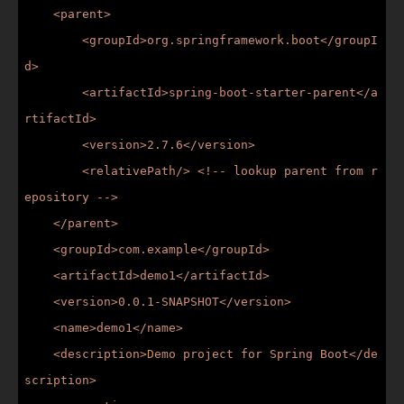
    <parent>

        <groupId>org.springframework.boot</groupI
d>

        <artifactId>spring-boot-starter-parent</a
rtifactId>

        <version>2.7.6</version>

        <relativePath/> <!-- lookup parent from r
epository -->

    </parent>

    <groupId>com.example</groupId>

    <artifactId>demo1</artifactId>

    <version>0.0.1-SNAPSHOT</version>

    <name>demo1</name>

    <description>Demo project for Spring Boot</de
scription>
