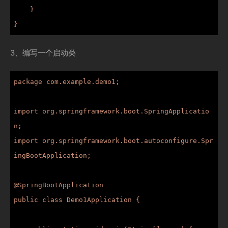
    }

}
3、编写一个启动类
package com.example.demo1;

import org.springframework.boot.SpringApplicatio
n;

import org.springframework.boot.autoconfigure.Spr
ingBootApplication;

@SpringBootApplication

public class Demo1Application {
