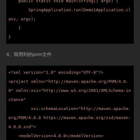
    public static void main(String[] args) {

        SpringApplication.run(Demo1Application.cl
ass, args);

    }

}
4、我用到的pom文件
<?xml version="1.0" encoding="UTF-8"?>

<project xmlns="http://maven.apache.org/POM/4.0.
0" xmlns:xsi="http://www.w3.org/2001/XMLSchema-in
stance"

         xsi:schemaLocation="http://maven.apache.
org/POM/4.0.0 https://maven.apache.org/xsd/maven-
4.0.0.xsd">

    <modelVersion>4.0.0</modelVersion>
