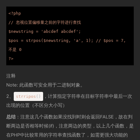
<?php

// 忽视位置偏移量之前的字符进行查找

$newstring = 'abcdef abcdef';

$pos = strpos($newstring, 'a', 1); // $pos = 7, 
不是 0

?>
注释
Note: 此函数可安全用于二进制对象。
2、
，计算指定字符串在目标字符串中最后一次
strripos
(
)
出现的位置（不区分大小写）
总结
：注意这几个函数如果没找到时则会返回FALSE，故在判
断两边是否相等时候(if)，注意两边的类型，以上几个函数，是
在PHP中比较常用的字符串查找函数了，如需更强大功能的