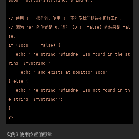
$pos = strpos($mystring, $findme);

// 使用 !== 操作符。使用 != 不能像我们期待的那样工作，

// 因为 'a' 的位置是 0。语句 (0 != false) 的结果是 fal
se。

if ($pos !== false) {

   echo "The string '$findme' was found in the st
ring '$mystring'";

     echo " and exists at position $pos";

} else {

   echo "The string '$findme' was not found in th
e string '$mystring'";

}

?>
实例3 使用位置偏移量