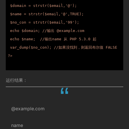
 $domain = strstr($email,'@');

 $name = strstr($email,'@',TRUE);

 $no_con = strstr($email,'99');

 echo $domain; //输出 @example.com

 echo $name;  //输出name 从 PHP 5.3.0 起

 var_dump($no_con); //如果没找到，则返回布尔值 FALSE

?>

运行结果：
@example.com
name