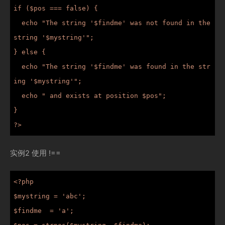
if ($pos === false) {

  echo "The string '$findme' was not found in the 
string '$mystring'";

} else {

  echo "The string '$findme' was found in the str
ing '$mystring'";

  echo " and exists at position $pos";

}

?>
实例2 使用 !==
<?php

$mystring = 'abc';

$findme  = 'a';
