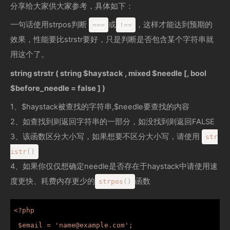
分享给大家供大家参考，具体如下：
一句话使用strpos判断
或
，这样才能达到预期的
==
=
!=
=
效果，性能要比strstr要好，只是判断是否包含某个字符串就
用这个了。
string strstr ( string $haystack , mixed $needle [, bool
$before_needle = false ] )
1、$haystack被查找的字符串,$needle要查找的内容
2、如查找到则返回字符串的一部分，如没找到则返回FALSE
3、该函数区分大小写，如果想要不区分大小写，请使用
str
istr
(
)
4、如果你仅仅想确定needle是否存在于haystack中请使用速
度更快、耗费内存更少的
函数
strpos
(
)
<?php

 $email = 'name@example.com';
