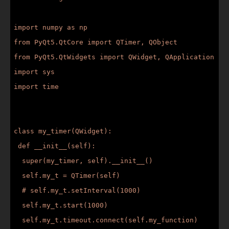
import numpy as np

from PyQt5.QtCore import QTimer, QObject

from PyQt5.QtWidgets import QWidget, QApplication

import sys

import time

class my_timer(QWidget):

 def __init__(self):

  super(my_timer, self).__init__()

  self.my_t = QTimer(self)

  # self.my_t.setInterval(1000)

  self.my_t.start(1000)

  self.my_t.timeout.connect(self.my_function)
