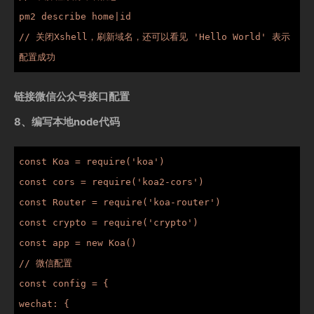
pm2 describe home|id

// 关闭Xshell，刷新域名，还可以看见 'Hello World' 表示
配置成功
链接微信公众号接口配置
8、编写本地node代码
const Koa = require('koa')

const cors = require('koa2-cors')

const Router = require('koa-router')

const crypto = require('crypto')

const app = new Koa()

// 微信配置

const config = {

wechat: {
