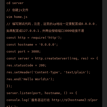
cd server

// 创建js文件

vim home.js

// 编写测试代码，注意，这里的ip地址一定要配置成0.0.0.0，
如果配置成127.0.0.1，外网会报错端口3000链接不通

const http = require('http');

const hostname = '0.0.0.0';

const port = 3000;

const server = http.createServer((req, res) => {

res.statusCode = 200;

res.setHeader('Content-Type', 'text/plain');

res.end('Hello World\n');

});

server.listen(port, hostname, () => {

console.log(`服务器运行在 http://${hostname}:${por
t}/`);
