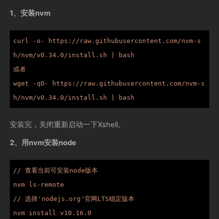
1、安装nvm
curl -o- https://raw.githubusercontent.com/nvm-s
h/nvm/v0.34.0/install.sh | bash

或者

wget -qO- https://raw.githubusercontent.com/nvm-s
h/nvm/v0.34.0/install.sh | bash
安装完，关闭重新启动一下Xshell。
2、用nvm安装node
// 查看当前可安装node版本

nvm ls-remote

// 选择'nodejs.org'官网LTS稳定版本

nvm install v10.16.0
