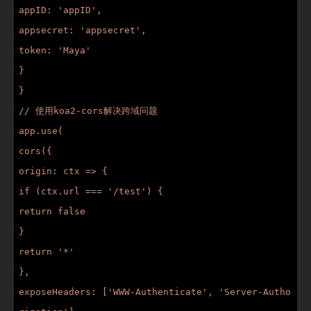
appID: 'appID',

appsecret: 'appsecret',

token: 'Maya'

}

}

// 使用koa2-cors解决跨域问题

app.use(

cors({

origin: ctx => {

if (ctx.url === '/test') {

return false

}

return '*'

},

exposeHeaders: ['WWW-Authenticate', 'Server-Autho