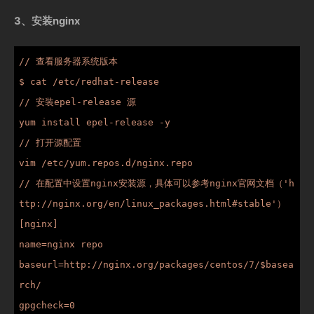
3、安装nginx
// 查看服务器系统版本

$ cat /etc/redhat-release 

// 安装epel-release 源

yum install epel-release -y

// 打开源配置

vim /etc/yum.repos.d/nginx.repo

// 在配置中设置nginx安装源，具体可以参考nginx官网文档（'h
ttp://nginx.org/en/linux_packages.html#stable'）

[nginx]

name=nginx repo

baseurl=http://nginx.org/packages/centos/7/$basea
rch/

gpgcheck=0
