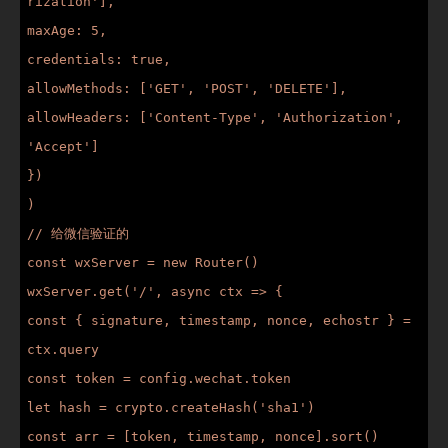
rization'],

maxAge: 5,

credentials: true,

allowMethods: ['GET', 'POST', 'DELETE'],

allowHeaders: ['Content-Type', 'Authorization', 
'Accept']

})

)

// 给微信验证的

const wxServer = new Router()

wxServer.get('/', async ctx => {

const { signature, timestamp, nonce, echostr } = 
ctx.query

const token = config.wechat.token

let hash = crypto.createHash('sha1')

const arr = [token, timestamp, nonce].sort()
