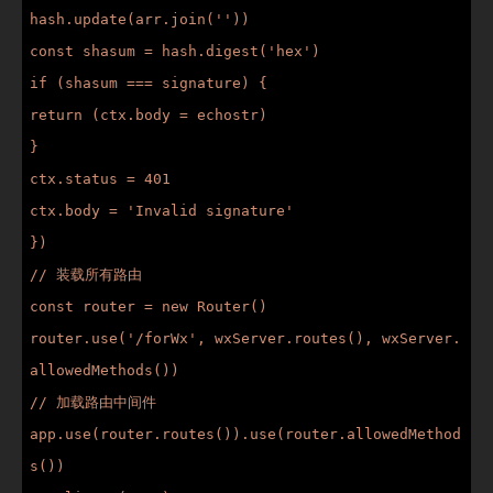
hash.update(arr.join(''))

const shasum = hash.digest('hex')

if (shasum === signature) {

return (ctx.body = echostr)

}

ctx.status = 401

ctx.body = 'Invalid signature'

})

// 装载所有路由

const router = new Router()

router.use('/forWx', wxServer.routes(), wxServer.
allowedMethods())

// 加载路由中间件

app.use(router.routes()).use(router.allowedMethod
s())
